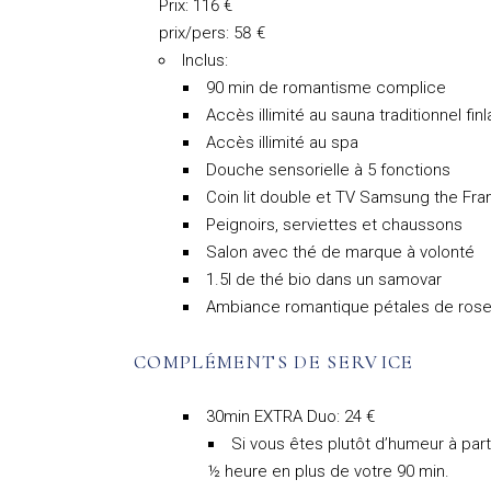
Prix: 116 €
prix/pers: 58 €
Inclus:
90 min de romantisme complice
Accès illimité au sauna traditionnel fin
Accès illimité au spa
Douche sensorielle à 5 fonctions
Coin lit double et TV Samsung the Fr
Peignoirs, serviettes et chaussons
Salon avec thé de marque à volonté
1.5l de thé bio dans un samovar
Ambiance romantique pétales de rose
COMPLÉMENTS DE SERVICE
30min EXTRA Duo: 24 €
Si vous êtes plutôt d’humeur à par
½ heure en plus de votre 90 min.