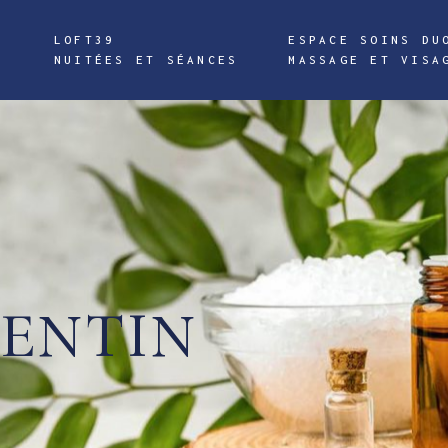
LOFT39
ESPACE SOINS DU
”
NUITÉES ET SÉANCES
MASSAGE ET VISA
LENTIN