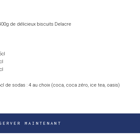
00g de délicieux biscuits Delacre
5cl
cl
cl
l de sodas : 4 au choix (coca, coca zéro, ice tea, oasis)
SERVER MAINTENANT