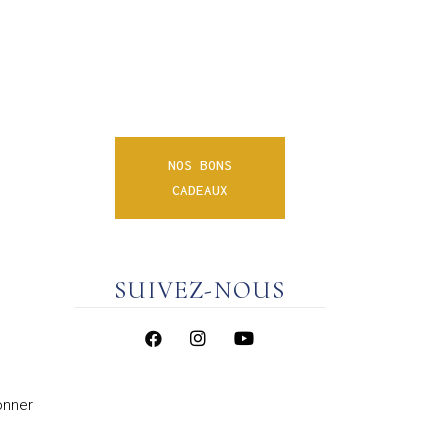
du bien-être à vos proches,
nos bons cadeaux disponibles
en version digitale imprimable,
raviront leurs destinataires.
NOS BONS
CADEAUX
SUIVEZ-NOUS
onner