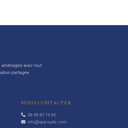
te, aménagée avec tout
xation partagée.
NOUS CONTACTER
06 48 85 14 80
info@spa-suite.com