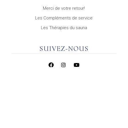
Merci de votre retour!
Les Compléments de service
Les Thérapies du sauna
SUIVEZ-NOUS
OFFREZ DU
PLAISIR
Pour faire des heureux et offrir du bien-être à
vos proches, nos bons cadeaux disponibles en